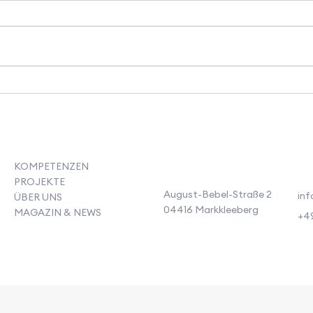
Neue Videoreihe NFC-
Vier
Transfer: Naturfasern in der
Frank
industriellen Praxis
erfo
Wert
KOMPETENZEN
PROJEKTE
August-Bebel-Straße 2
inf
ÜBER UNS
04416 Markkleeberg
MAGAZIN & NEWS
+49