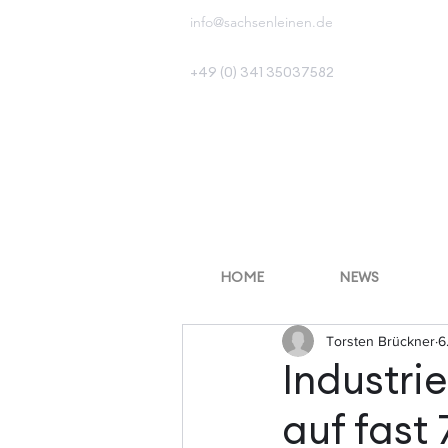
info@sachsenleinen.de
+49 (0) 341 35037582
HOME
NEWS
Torsten Brückner
6
Industri
auf fast