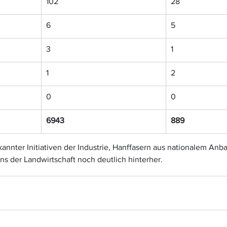
102
28
6
5
3
1
1
2
0
0
6943
889
nnter Initiativen der Industrie, Hanffasern aus nationalem Anba
ns der Landwirtschaft noch deutlich hinterher.