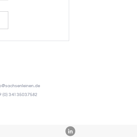
 Tage Belgien und
reich: Einblicke in
lgreiche Naturfaser-
schöpfungsketten
o@sachsenleinen.de
 (0) 341 35037582