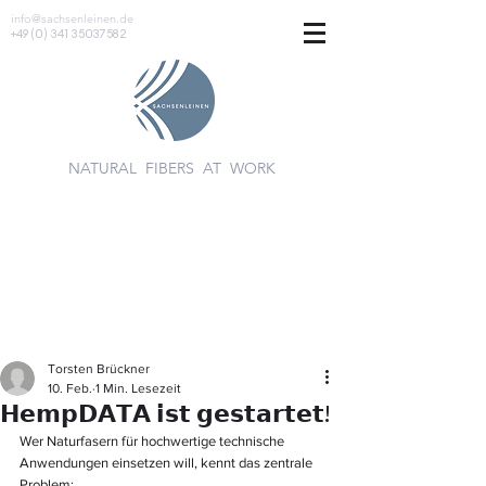
info@sachsenleinen.de
+49 (0) 341 35037582
NATURAL FIBERS AT WORK
Torsten Brückner
10. Feb.
1 Min. Lesezeit
𝗛𝗲𝗺𝗽𝗗𝗔𝗧𝗔 𝗶𝘀𝘁 𝗴𝗲𝘀𝘁𝗮𝗿𝘁𝗲𝘁!
Wer Naturfasern für hochwertige technische 
Anwendungen einsetzen will, kennt das zentrale 
Problem: 