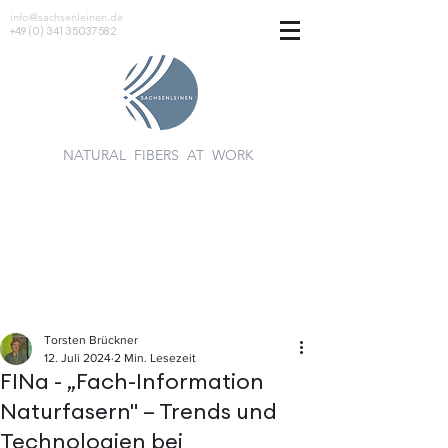
info@sachsenleinen.de
+49 (0) 341 35037582
NATURAL FIBERS AT WORK
Torsten Brückner
12. Juli 2024
2 Min. Lesezeit
FINa - „Fach-Information
Naturfasern" – Trends und
Technologien bei