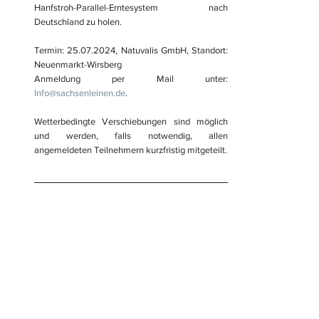
Hanfstroh-Parallel-Erntesystem nach 
Deutschland zu holen.
Termin: 25.07.2024, Natuvalis GmbH, Standort: 
Neuenmarkt-Wirsberg
Info@sachsenleinen.de
.
Wetterbedingte Verschiebungen sind möglich 
und werden, falls notwendig, allen 
angemeldeten Teilnehmern kurzfristig mitgeteilt.
15.08.2024 - 
SMEKUL-Werkstatt: 
Industrietaugliche 
Naturfaserrohstoffe - neue 
Geschäftsfelder für die 
Landwirtschaft
18.09.2024 - 
Internationale 