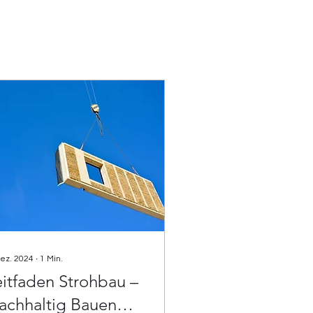
Dez. 2024
∙
1
Min.
eitfaden Strohbau –
achhaltig Bauen