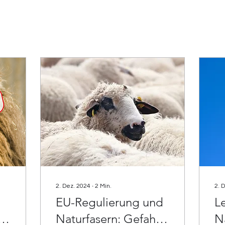
2. Dez. 2024
∙
2
Min.
2. 
EU-Regulierung und
L
a
Naturfasern: Gefahr
N