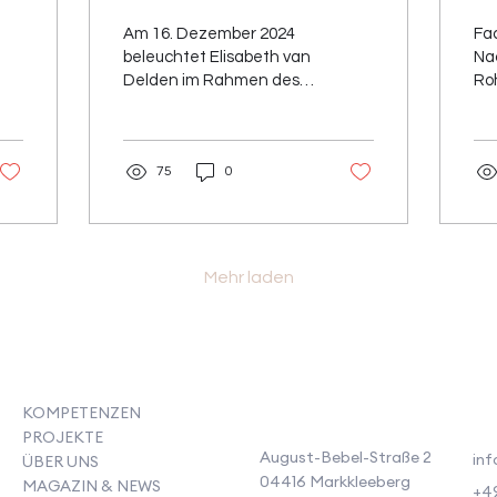
r
für eine nachhaltige
u
Am 16. Dezember 2024
Fa
0.
Zukunft?
S
beleuchtet Elisabeth van
Na
Delden im Rahmen des
Ro
FINa-Nachtisch die
ver
Risiken der EU-
üb
Regulierung für die...
zu
75
0
Str
Mehr laden
KOMPETENZEN
PROJEKTE
August-Bebel-Straße 2
inf
ÜBER UNS
04416 Markkleeberg
MAGAZIN & NEWS
+49