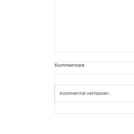
Kommentare
Kommentar verfassen...
Erste Erfolge im Projekt
KendyrTEX