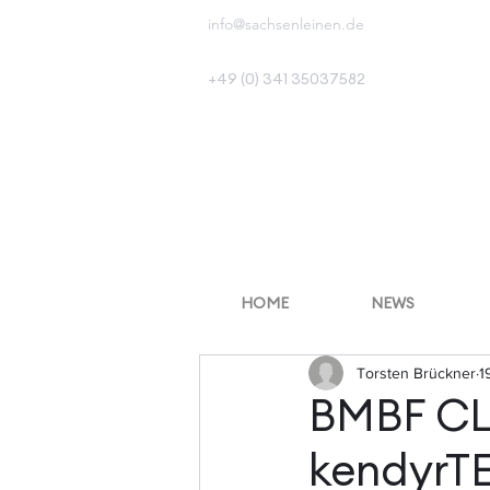
info@sachsenleinen.de
+49 (0) 341 35037582
HOME
NEWS
Torsten Brückner
1
BMBF CL
kendyrTE