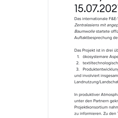
15.07.202
Das internationale F&E
Zentralasiens mit angep
Baumwolle
 startete of
Auftaktbesprechung der b
Das Projekt ist in drei
ökosystemare Aspe
textiltechnologisc
Produktentwicklun
und involviert insgesam
Landnutzung/Landschafts
In produktiver Atmosphä
unter den Partnern ge
Projektkonsortium nahm 
zu informieren. Zu den