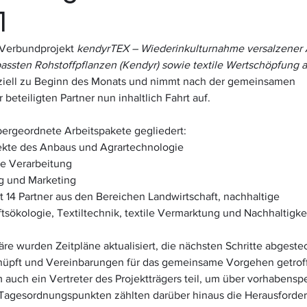
1
-Verbundprojekt 
kendyrTEX – Wiederinkulturnahme versalzener 
assten Rohstoffpflanzen (Kendyr) sowie textile Wertschöpfung al
fiziell zu Beginn des Monats und nimmt nach der gemeinsamen 
eteiligten Partner nun inhaltlich Fahrt auf.  
 übergeordnete Arbeitspakete gegliedert:
kte des Anbaus und Agrartechnologie
he Verarbeitung
g und Marketing
t 14 Partner aus den Bereichen Landwirtschaft, nachhaltige 
ökologie, Textiltechnik, textile Vermarktung und Nachhaltigkei
re wurden Zeitpläne aktualisiert, die nächsten Schritte abgestec
knüpft und Vereinbarungen für das gemeinsame Vorgehen getro
auch ein Vertreter des Projektträgers teil, um über vorhabenspe
 Tagesordnungspunkten zählten darüber hinaus die Herausforde