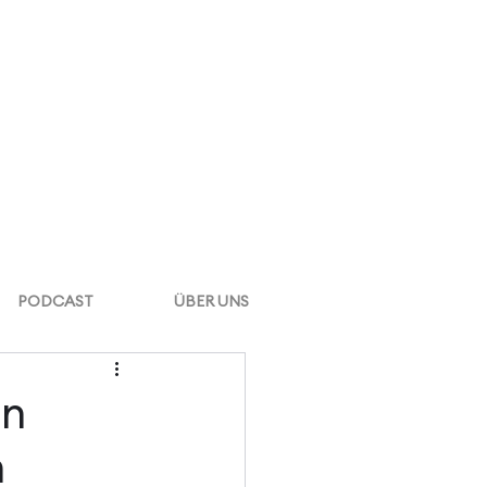
PODCAST
ÜBER UNS
en
m