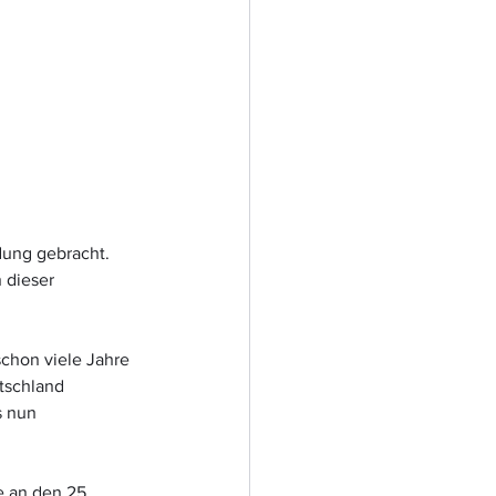
dung gebracht. 
 dieser 
schon viele Jahre 
tschland 
 nun 
e an den 25. 