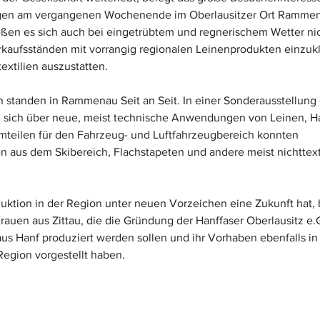
agen am vergangenen Wochenende im Oberlausitzer Ort Ramme
ßen es sich auch bei eingetrübtem und regnerischem Wetter ni
rkaufsständen mit vorrangig regionalen Leinenprodukten einzukl
extilien auszustatten.
n standen in Rammenau Seit an Seit. In einer Sonderausstellung
 sich über neue, meist technische Anwendungen von Leinen, Ha
mteilen für den Fahrzeug- und Luftfahrzeugbereich konnten 
n aus dem Skibereich, Flachstapeten und andere meist nichttext
uktion in der Region unter neuen Vorzeichen eine Zukunft hat, 
 Frauen aus Zittau, die die Gründung der Hanffaser Oberlausitz e.G
us Hanf produziert werden sollen und ihr Vorhaben ebenfalls in 
Region vorgestellt haben.