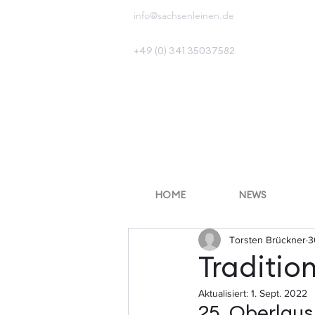
info@sachsenleinen.de
+49 (0) 341 35037582
HOME
NEWS
Torsten Brückner
3
Tradition
Aktualisiert:
1. Sept. 2022
25. Oberlaus