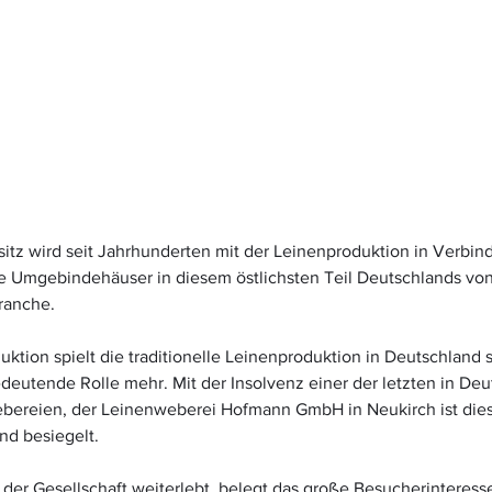
itz wird seit Jahrhunderten mit der Leinenproduktion in Verbin
ie Umgebindehäuser in diesem östlichsten Teil Deutschlands von
Branche.
duktion spielt die traditionelle Leinenproduktion in Deutschland 
edeutende Rolle mehr. Mit der Insolvenz einer der letzten in Deu
bereien, der Leinenweberei Hofmann GmbH in Neukirch ist dies
d besiegelt.
 der Gesellschaft weiterlebt, belegt das große Besucherinteress