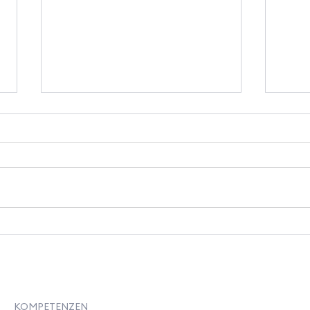
Neue Videoreihe NFC-
Vier
Transfer: Naturfasern in der
Frank
industriellen Praxis
erfo
Wert
KOMPETENZEN