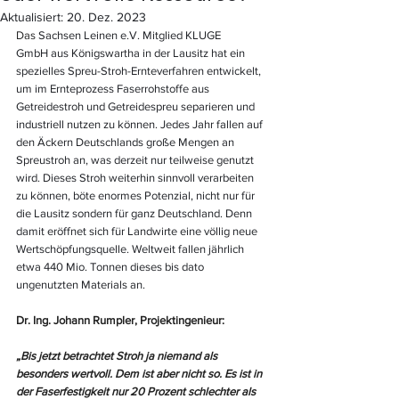
Aktualisiert:
20. Dez. 2023
Das
 Sachsen Leinen e.V. Mitglied KLUGE 
GmbH aus Königswartha in der Lausitz hat ein 
spezielles Spreu-Stroh-Ernteverfahren entwickelt, 
um im Ernteprozess Faserrohstoffe aus 
Getreidestroh und Getreidespreu separieren und 
industriell nutzen zu können. Jedes Jahr fallen auf 
den Äckern Deutschlands große Mengen an 
Spreustroh an, was derzeit nur teilweise genutzt 
wird. Dieses Stroh weiterhin sinnvoll verarbeiten 
zu können, böte enormes Potenzial, nicht nur für 
die Lausitz sondern für ganz Deutschland. Denn 
damit eröffnet sich für Landwirte eine völlig neue 
Wertschöpfungsquelle. Weltweit fallen jährlich 
etwa 440 Mio. Tonnen dieses bis dato 
ungenutzten Materials an. 
Dr. Ing. Johann Rumpler, Projektingenieur:
„Bis jetzt betrachtet Stroh ja niemand als 
besonders wertvoll. Dem ist aber nicht so. Es ist in 
der Faserfestigkeit nur 20 Prozent schlechter als 