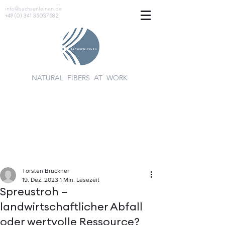
info@sachsenleinen.de
+49 (0) 341 35037582
NATURAL FIBERS AT WORK
Torsten Brückner
19. Dez. 2023
1 Min. Lesezeit
Spreustroh –
landwirtschaftlicher Abfall
oder wertvolle Ressource?