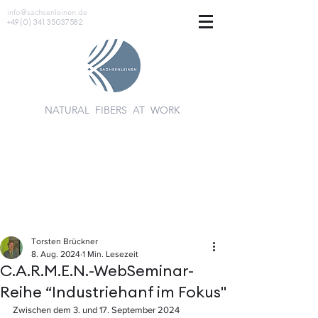
info@sachsenleinen.de
+49 (0) 341 35037582
NATURAL FIBERS AT WORK
Torsten Brückner
8. Aug. 2024
1 Min. Lesezeit
C.A.R.M.E.N.-WebSeminar-
Reihe “Industriehanf im Fokus"
Zwischen dem 3. und 17. September 2024 