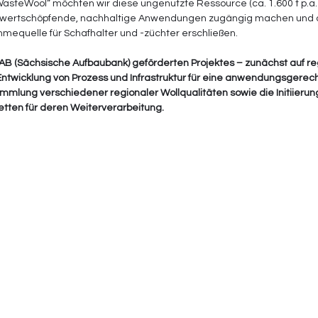
WasteWool“ möchten wir diese ungenutzte Ressource (ca. 1.600 t p.a.
r wertschöpfende, nachhaltige Anwendungen zugängig machen und d
hmequelle für Schafhalter und -züchter erschließen.
SAB (Sächsische Aufbaubank) geförderten Projektes – zunächst auf reg
 Entwicklung von Prozess und Infrastruktur für eine anwendungsgerec
mmlung verschiedener regionaler Wollqualitäten sowie die Initiierung
tten für deren Weiterverarbeitung.