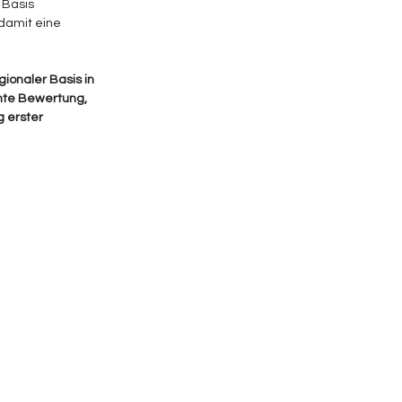
 Basis 
amit eine 
ionaler Basis in 
hte Bewertung, 
 erster 