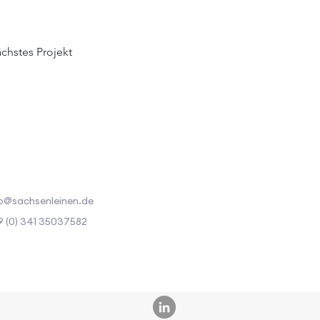
chstes Projekt
o@sachsenleinen.de
 (0) 341 35037582