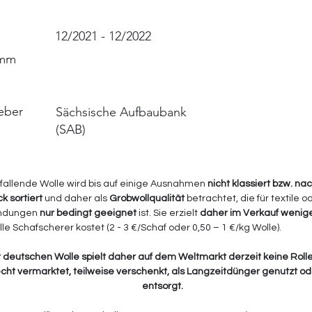
12/2021 - 12/2022
amm
eber
Sächsische Aufbaubank
(SAB)
fallende Wolle wird bis auf einige Ausnahmen 
nicht klassiert bzw. na
 sortiert
 und daher als 
Grobwollqualität
 betrachtet, die für textile 
endungen 
nur bedingt geeignet
 ist. Sie erzielt 
daher im Verkauf wenige
le Schafscherer kostet (2 - 3 €/Schaf oder 0,50 – 1 €/kg Wolle).
er deutschen Wolle spielt daher auf dem Weltmarkt derzeit keine Roll
cht vermarktet, teilweise verschenkt, als Langzeitdünger genutzt ode
entsorgt.