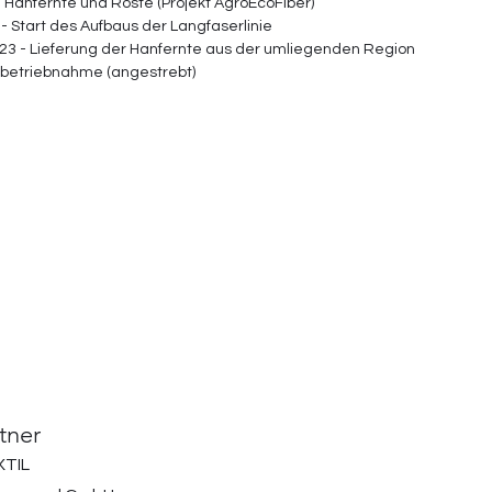
 Hanfernte und Röste (Projekt AgroEcoFiber) 
- Start des Aufbaus der Langfaserlinie 
3 - Lieferung der Hanfernte aus der umliegenden Region 
Inbetriebnahme (angestrebt) 
tner
TIL