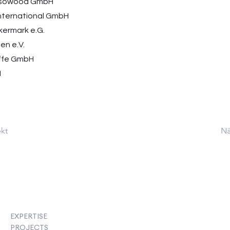
Isowood GmbH
international GmbH
kermark e.G.
en e.V.
offe GmbH
H
ekt
Nä
EXPERTISE
PROJECTS