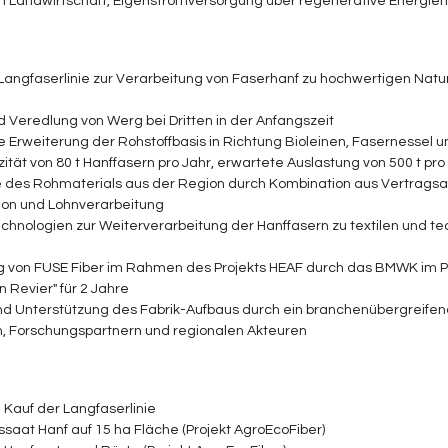
 Landwirtschaft, Eigenstromversorgung über regenerative Energien,
​
Langfaserlinie zur Verarbeitung von Faserhanf zu hochwertigen Natur
 Veredlung von Werg bei Dritten in der Anfangszeit 
he Erweiterung der Rohstoffbasis in Richtung Bioleinen, Fasernessel u
tät von 80 t Hanffasern pro Jahr, erwartete Auslastung von 500 t pro 
 des Rohmaterials aus der Region durch Kombination aus Vertragsa
on und Lohnverarbeitung  
chnologien zur Weiterverarbeitung der Hanffasern zu textilen und tec
g von FUSE Fiber im Rahmen des Projekts HEAF durch das BMWK im
Revier" für 2 Jahre 
nd Unterstützung des Fabrik-Aufbaus durch ein branchenübergreife
 Forschungspartnern und regionalen Akteuren 
 Kauf der Langfaserlinie 
ssaat Hanf auf 15 ha Fläche (Projekt AgroEcoFiber) 