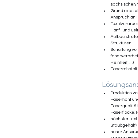
sächsischer/m
Grund sind f
Anspruch an H
Textilverarbe
Hanf- und Lei
Aufbau strat
Strukturen. 
Schaffung von
faserverarbe
Reinheit, …) 
Faserrohstoff
Lösungsans
Produktion vo
Faserhanf un
Faserqualität
Faserflocke,
höchster tec
Staubgehalt) 
hoher Anspruc