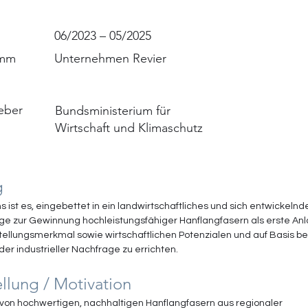
06/2023 – 05/2025
amm
Unternehmen Revier
eber
Bundsministerium für
Wirtschaft und Klimaschutz
g
 ist es, eingebettet in ein landwirtschaftliches und sich entwickelnde
ge zur Gewinnung hochleistungsfähiger Hanflangfasern als erste Anl
tellungsmerkmal sowie wirtschaftlichen Potenzialen und auf Basis b
r industrieller Nachfrage zu errichten. 
llung / Motivation 
von hochwertigen, nachhaltigen Hanflangfasern aus regionaler 