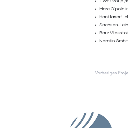
TWE Group /
Marc O’polo 
Hanffaser Uc
Sachsen-Lein
Baur Vliesst
Norafin Gmb
Vorheriges Proj