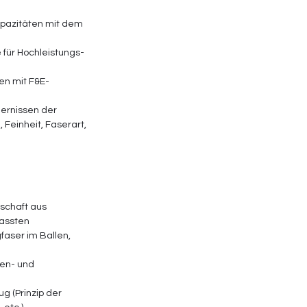
pazitäten mit dem 
 für Hochleistungs-
en mit F&E-
ernissen der 
einheit, Faserart, 
schaft aus 
assten 
faser im Ballen, 
en- und 
g (Prinzip der 