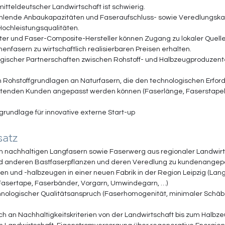
itteldeutscher Landwirtschaft ist schwierig. 
ehlende Anbaukapazitäten und Faseraufschluss- sowie Veredlungska
ochleistungsqualitäten. 
iter und Faser-Composite-Hersteller können Zugang zu lokaler Quelle
nenfasern zu wirtschaftlich realisierbaren Preisen erhalten. 
egischer Partnerschaften zwischen Rohstoff- und Halbzeugproduzent
 Rohstoffgrundlagen an Naturfasern, die den technologischen Erford
itenden Kunden angepasst werden können (Faserlänge, Faserstapel, F
grundlage für innovative externe Start-up
atz  
n nachhaltigen Langfasern sowie Faserwerg aus regionaler Landwirt
d anderen Bastfaserpflanzen und deren Veredlung zu kundenangep
en und -halbzeugen in einer neuen Fabrik in der Region Leipzig (Lang
 Fasertape, Faserbänder, Vorgarn, Umwindegarn, …) 
hnologischer Qualitätsanspruch (Faserhomogenität, minimaler Schäb
h an Nachhaltigkeitskriterien von der Landwirtschaft bis zum Halbzeu