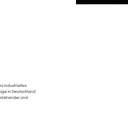
s industrielles 
age in Deutschland 
estehender und 