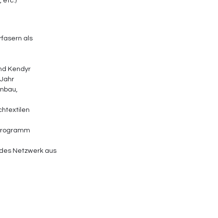
 etc.)
fasern als 
nd Kendyr  
Jahr 
nbau, 
htextilen 
 Programm 
ndes Netzwerk aus 