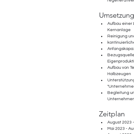
regenerativen
Umsetzung ​​
Aufbau einer 
Kernanlage 
Reinigung und
kontinuierlic
Anfangskapazi
Bezugsquelle
Eigenprodukti
Aufbau von Te
Halbzeugen 
Unterstützun
"Unternehmen 
Begleitung u
Unternehmen,
Zeitplan ​​​
August 2023 -
Mai 2023 - Au