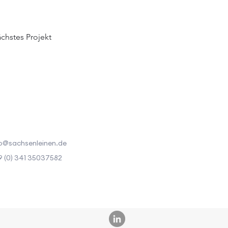
chstes Projekt
o@sachsenleinen.de
 (0) 341 35037582