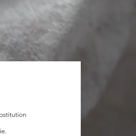
bstitution
ie.