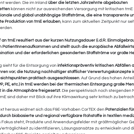
nt werden. Die im Inland 
über die letzten Jahrzehnte abgebauten 
etten
 können nicht zur ausreichenden Versorgung mit kritischen tmE 
ionale und global unabhängige Stoffströme, die eine transparente u
te Produktion von tmE erlauben
, kann zum aktuellen Zeitpunkt nur se
werden.
 an tmE resultiert aus der kurzen Nutzungsdauer (i.d.R. Einmalgebrau
 PatientInnenaufkommen und stellt auch die europäische Abfallwirts
nation und der erforderlichen gesonderten Stoffströme vor große H
sieht für die Entsorgung von 
infektionspräventiv kritischen Abfällen 
ren vor; die Nutzung nachhaltiger stofflicher Verwertungskonzepte is
ichtspunkten praktisch ausgeschlossen
. Auf Grund des hohen Anteil
PP, PE, etc.) in tmE werden bei der thermischen Entsorgung große Meng
n die Atmosphäre freigesetzt.
 Die perspektivisch noch steigenden
E sind daher mit Blick auf ihre Klimawirkung sehr kritisch zu betrac
xt heraus widmet sich das F&E-Vorhaben CorTEX den 
Potenzialen für
urch biobasierte und regional verfügbare Rohstoffe in textilen medi
m Fokus steht, Produkte und Anwendungsfelder mit größtmöglicher Ge
Verträglichkeit zu identifizieren, Lösungsansätze zu entwickeln und d