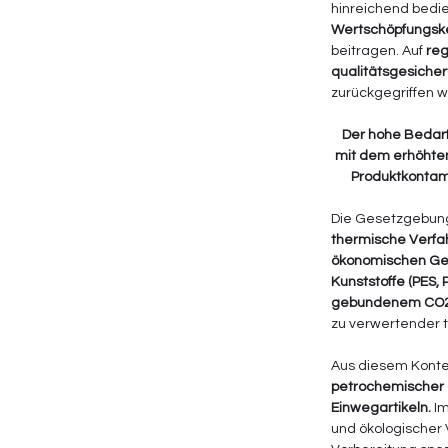
hinreichend bedie
Wertschöpfungsk
beitragen. Auf 
reg
qualitätsgesicher
zurückgegriffen 
Der hohe Bedarf
mit dem erhöhten
Produktkontami
Die Gesetzgebung 
thermische Verfah
ökonomischen Ges
Kunststoffe (PES, 
gebundenem CO2 i
zu verwertender tm
Aus diesem Konte
petrochemischer d
Einwegartikeln.
 I
und ökologischer 