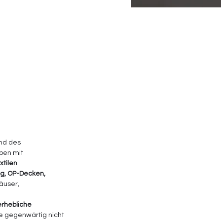
nd des 
pen mit 
tilen 
ng, OP-Decken, 
äuser, 
rhebliche 
e gegenwärtig nicht 