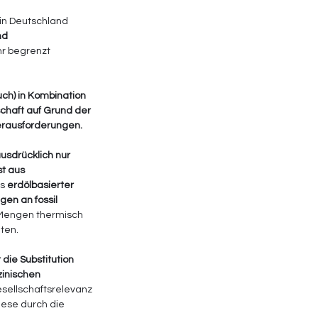
in Deutschland 
nd 
hr begrenzt 
ch) in Kombination 
chaft auf Grund der 
erausforderungen.
ausdrücklich nur 
t aus 
s 
erdölbasierter 
en an fossil 
 Mengen thermisch 
hten.
 die Substitution 
zinischen 
sellschaftsrelevanz 
iese durch die 