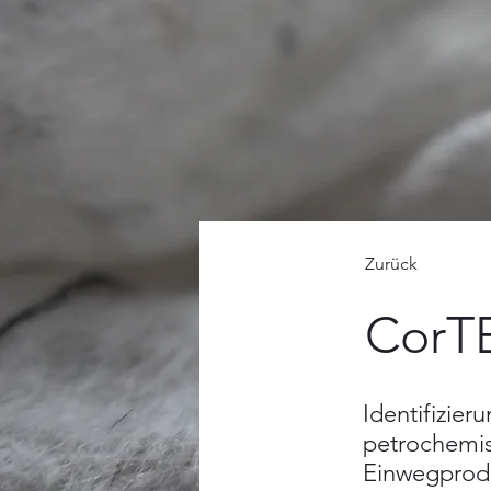
Zurück
CorT
Identifizier
petrochemis
Einwegprodu