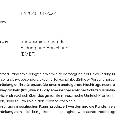
12/2020 - 01/2022
amm
eber
Bundesministerium für
Bildung und Forschung
(BMBF)
orona-Pandemie bringt die weltweite Versorgung der Bevölkerung u
rsonals bzw. besonders exponierter/schutzbedürftiger Personengrup
rüstung an ihre Grenzen. Die enorm ansteigende Nachfrage nach tex
wegartikeln (tmE) wie z. B. allgemeiner persönlicher Schutzausrüstu
tc. erstreckt sich über das gesamte medizinische Umfeld
 (Krankenh
n, Hospize usw.) bis in den Privatsektor hinein.
orrangig
 im asiatischen Raum produziert werden und die Pandemie e
chränkungen
 mit sich bringt, kann die sprunghaft wachsende Nachfrag