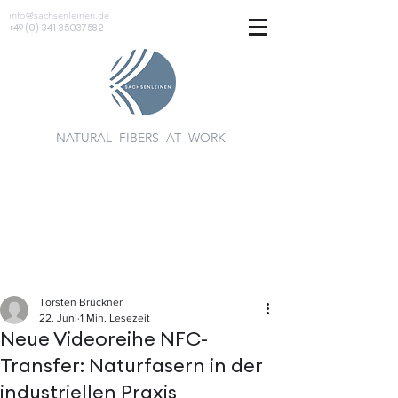
info@sachsenleinen.de
+49 (0) 341 35037582
NATURAL FIBERS AT WORK
Torsten Brückner
22. Juni
1 Min. Lesezeit
Neue Videoreihe NFC-
Transfer: Naturfasern in der
industriellen Praxis