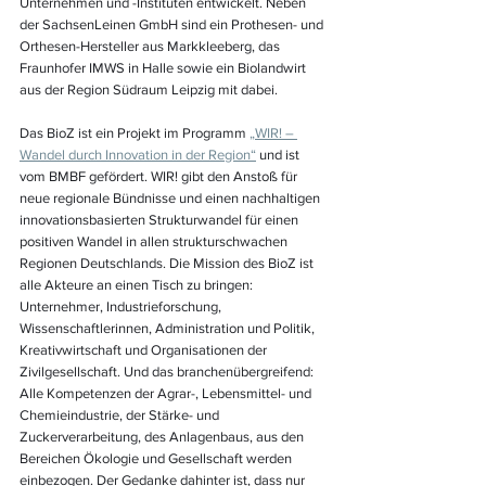
Unternehmen und -Instituten entwickelt. Neben 
der SachsenLeinen GmbH sind ein Prothesen- und 
Orthesen-Hersteller aus Markkleeberg, das 
Fraunhofer IMWS in Halle sowie ein Biolandwirt 
aus der Region Südraum Leipzig mit dabei. 
Das BioZ ist ein Projekt im Programm 
„WIR! – 
Wandel durch Innovation in der Region“
 und ist 
vom BMBF gefördert. WIR! gibt den Anstoß für 
neue regionale Bündnisse und einen nachhaltigen 
innovationsbasierten Strukturwandel für einen 
positiven Wandel in allen strukturschwachen 
Regionen Deutschlands. Die Mission des BioZ ist 
alle Akteure an einen Tisch zu bringen: 
Unternehmer, Industrieforschung, 
Wissenschaftlerinnen, Administration und Politik, 
Kreativwirtschaft und Organisationen der 
Zivilgesellschaft. Und das branchenübergreifend: 
Alle Kompetenzen der Agrar-, Lebensmittel- und 
Chemieindustrie, der Stärke- und 
Zuckerverarbeitung, des Anlagenbaus, aus den 
Bereichen Ökologie und Gesellschaft werden 
einbezogen. Der Gedanke dahinter ist, dass nur 