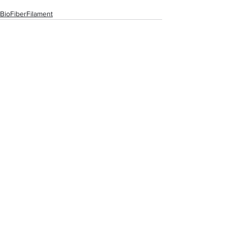
BioFiberFilament
Kommentare
Kommentar verfassen...