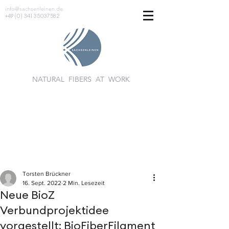
info@sachsenleinen.de
+49 (0) 341 35037582
NATURAL FIBERS AT WORK
Torsten Brückner
16. Sept. 2022
2 Min. Lesezeit
Neue BioZ
Verbundprojektidee
vorgestellt: BioFiberFilament