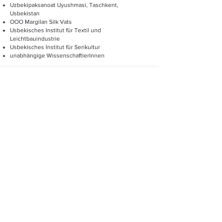
Uzbekipaksanoat Uyushmasi, Taschkent,
Usbekistan
OOO Margilan Silk Vats
Usbekisches Institut für Textil und
Leichtbauindustrie
Usbekisches Institut für Serikultur
unabhängige WissenschaftlerInnen
FÖRDERMITTELGEBER
ANSPRECHPERSON
B.Sc. Clara Baier
info@sachsenleinen.de