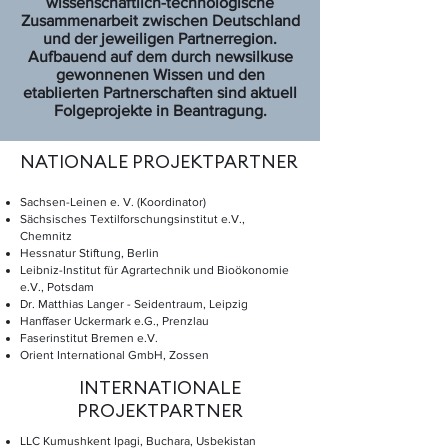
wissenschaftlich-technologische
Zusammenarbeit zwischen Deutschland
und der jeweiligen Partnerregion.
Aufbauend auf dem durch newsilkuse
gewonnenen Wissen und den
etablierten Partnerschaften sind aktuell
Folgeprojekte in Beantragung.
NATIONALE PROJEKTPARTNER
Sachsen-Leinen e. V. (Koordinator)
Sächsisches Textilforschungsinstitut e.V.,
Chemnitz
Hessnatur Stiftung, Berlin
Leibniz-Institut für Agrartechnik und Bioökonomie
e.V., Potsdam
Dr. Matthias Langer - Seidentraum, Leipzig
Hanffaser Uckermark e.G., Prenzlau
Faserinstitut Bremen e.V.
Orient International GmbH, Zossen
INTERNATIONALE
PROJEKTPARTNER
LLC Kumushkent Ipagi, Buchara, Usbekistan