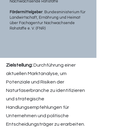
Nachwachsende Rohstoffe
Fördermittelgeber
: Bundesministerium für
Landwirtschaft, Ernährung und Heimat
über Fachagentur Nachwachsende
Rohstoffe e. V. (FNR)
Zielstellung:
Durchführung einer
aktuellen Marktanalyse, um
Potenziale und Risiken der
Naturfaserbranche zu identifizieren
und strategische
Handlungsempfehlungen für
Unternehmen und politische
Entscheidungsträger zu erarbeiten.