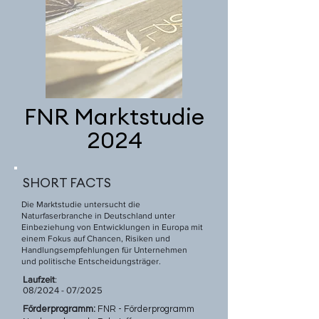
FNR Marktstudie
2024
SHORT FACTS
Die Marktstudie untersucht die
Naturfaserbranche in Deutschland unter
Einbeziehung von Entwicklungen in Europa mit
einem Fokus auf Chancen, Risiken und
Handlungsempfehlungen für Unternehmen
und politische Entscheidungsträger.
Laufzeit
:
08/2024 - 07/2025
Förderprogramm:
FNR - Förderprogramm