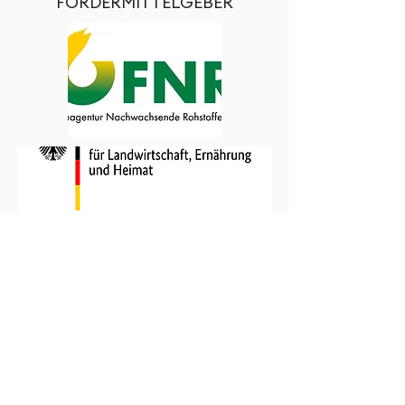
FÖRDERMITTELGEBER
ANSPRECHPERSON
Kay Kölzig
Tel.: +49 151/72975901
kay.koelzig@sachsenleinen.de