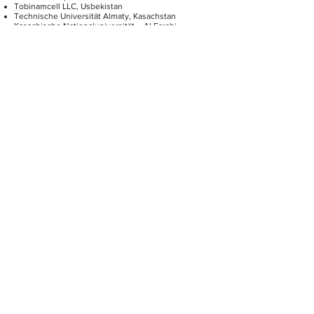
Tobinamcell LLC, Usbekistan
Technische Universität Almaty, Kasachstan
Kasachische Nationaluniversität – Al Farabi
Kasachische Nationale Agraruniversität
Internationales Innovationszentrum für das
Aralseegebiet (IICAS), Usbekistan
Internationaler Fond zur Rettung des Aralsees,
Kasachstan
FÖRDERMITTELGEBER