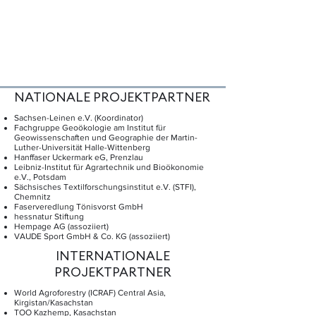
NATIONALE PROJEKTPARTNER
Sachsen-Leinen e.V. (Koordinator)
Fachgruppe Geoökologie am Institut für
Geowissenschaften und Geographie der Martin-
Luther-Universität Halle-Wittenberg
Hanffaser Uckermark eG, Prenzlau
Leibniz-Institut für Agrartechnik und Bioökonomie
e.V., Potsdam
Sächsisches Textilforschungsinstitut e.V. (STFI),
Chemnitz
Faserveredlung Tönisvorst GmbH
hessnatur Stiftung
Hempage AG (assoziiert)
VAUDE Sport GmbH & Co. KG (assoziiert)
INTERNATIONALE
PROJEKTPARTNER
World Agroforestry (ICRAF) Central Asia,
Kirgistan/Kasachstan
TOO Kazhemp, Kasachstan