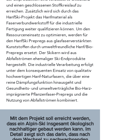
und einen geschlossenen Stoffkreislauf zu
erreichen. Zusätzlich wird sich durch das
HanfSki-Projekt das Hanfmaterial als
Faserverbundwerkstoff für die industrielle
Fertigung weiter qualifizieren können. Um den
Ressourceneinsatz zu optimieren, werden für
den HanfSki Prepregs aus glasfaserverstärkten
Kunststoffen durch umweltfreundliche Hanf/Bio-
Prepregs ersetzt. Der Skikern wird aus
Abfallströmen ehemaliger Ski-Endprodukte
hergestellt. Die industrielle Verarbeitung erfolgt
unter dem konsequenten Einsatz von qualitativ
hochwertigen Hanf-Naturfasern, die über eine
reine Dämpfungsfunktion hinausgeht und
Gesundheits- und umweltverträgliche Bio-Harz-
imprägnierte Pflanzenfaser-Prepregs und die
Nutzung von Abfallströmen kombiniert.
Mit dem Projekt soll erreicht werden,
dass ein Alpin-Ski insgesamt ökologisch
nachhaltiger gebaut werden kann. Im
Detail zeigt sich das darin, dass nach
dem Wechsel zu nachwachsenden