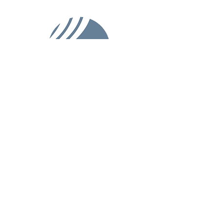
EXPERTISE
PROJECTS
ABOUT US
MAGAZINE & NEWS
PRODUCTS & SOLUTIONS
August-Bebel-Strasse 2
04416 Markkleeberg
info@sachsenleinen.de
+49 (0) 341 35037582