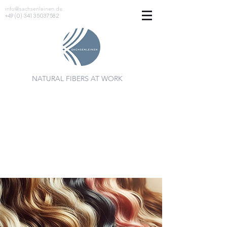
info@sachsenleinen.de
+49 (0) 341 35037582
NATURAL FIBERS AT WORK