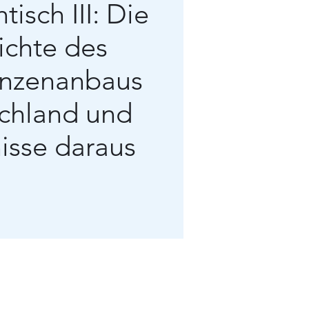
isch III: Die
ichte des
anzenanbaus
schland und
isse daraus