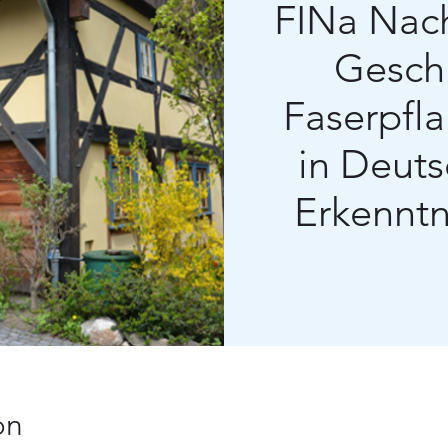
FINa Nacht
Gesch
Faserpfl
in Deut
Erkenntn
on