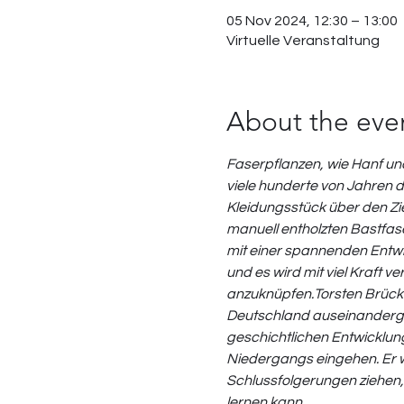
05 Nov 2024, 12:30 – 13:00
Virtuelle Veranstaltung
About the eve
Faserpflanzen, wie Hanf un
viele hunderte von Jahren d
Kleidungsstück über den Zie
manuell entholzten Bastfase
mit einer spannenden Entwi
und es wird mit viel Kraft
anzuknüpfen.
Torsten Brück
Deutschland auseinandergese
geschichtlichen Entwicklu
Niedergangs eingehen. Er wi
Schlussfolgerungen ziehen,
lernen kann.