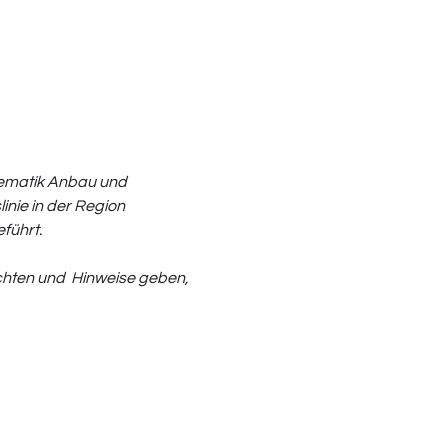
hematik Anbau und 
inie in der Region 
ührt.

chten und  Hinweise geben, 