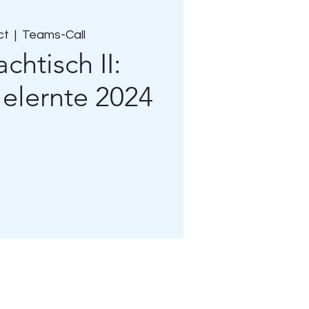
ct
  |  
Teams-Call
chtisch II:
lelernte 2024