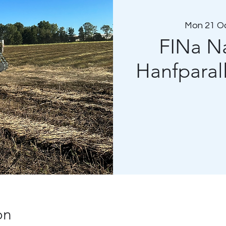
Mon 21 O
FINa Na
Hanfparal
on