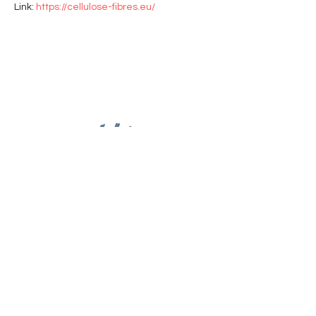
Link: 
https://cellulose-fibres.eu/
EXPERTISE
PROJECTS
ABOUT US
MAGAZINE & NEWS
PRODUCTS & SOLUTIONS