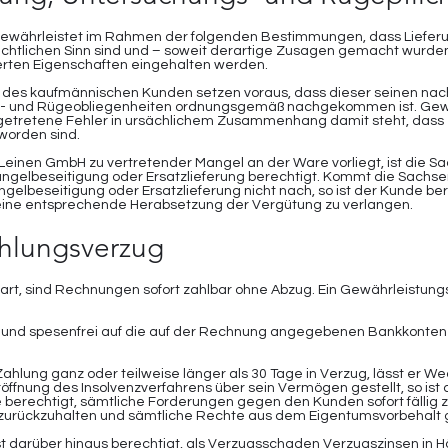
ewährleistet im Rahmen der folgenden Bestimmungen, dass Lieferun
htlichen Sinn sind und – soweit derartige Zusagen gemacht wurden -
erten Eigenschaften eingehalten werden.
 des kaufmännischen Kunden setzen voraus, dass dieser seinen nac
- und Rügeobliegenheiten ordnungsgemäß nachgekommen ist. Gew
getretene Fehler in ursächlichem Zusammenhang damit steht, dass 
worden sind.
nLeinen GmbH zu vertretender Mangel an der Ware vorliegt, ist die
angelbeseitigung oder Ersatzlieferung berechtigt. Kommt die Sach
elbeseitigung oder Ersatzlieferung nicht nach, so ist der Kunde ber
ine entsprechende Herabsetzung der Vergütung zu verlangen.
ahlungsverzug
bart, sind Rechnungen sofort zahlbar ohne Abzug. Ein Gewährleistungs
 und spesenfrei auf die auf der Rechnung angegebenen Bankkonte
Zahlung ganz oder teilweise länger als 30 Tage in Verzug, lässt er W
röffnung des Insolvenzverfahrens über sein Vermögen gestellt, so i
erechtigt, sämtliche Forderungen gegen den Kunden sofort fällig zu
 zurückzuhalten und sämtliche Rechte aus dem Eigentumsvorbehalt 
t darüber hinaus berechtigt, als Verzugsschaden Verzugszinsen in 