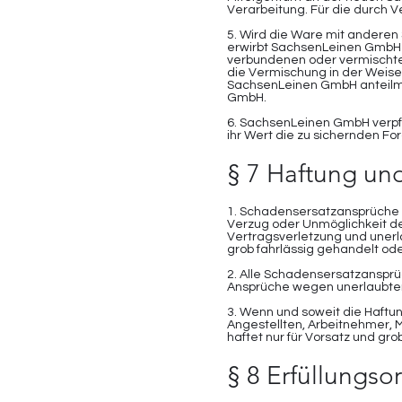
Verarbeitung. Für die durch V
5. Wird die Ware mit andere
erwirbt SachsenLeinen GmbH 
verbundenen oder vermischte
die Vermischung in der Weise,
SachsenLeinen GmbH anteilmä
GmbH.
6. SachsenLeinen GmbH verpfli
ihr Wert die zu sichernden Fo
§ 7 Haftung un
1. Schadensersatzansprüche
Verzug oder Unmöglichkeit der
Vertragsverletzung und unerl
grob fahrlässig gehandelt od
2. Alle Schadensersatzansprü
Ansprüche wegen unerlaubte
3. Wenn und soweit die Haftun
Angestellten, Arbeitnehmer, 
haftet nur für Vorsatz und gro
§ 8 Erfüllungso