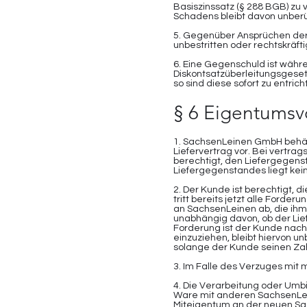
Basiszinssatz (§ 288 BGB) z
Schadens bleibt davon unberü
5. Gegenüber Ansprüchen der
unbestritten oder rechtskräftig
6. Eine Gegenschuld ist währ
Diskontsatzüberleitungsgeset
so sind diese sofort zu entrich
§ 6 Eigentumsv
1. SachsenLeinen GmbH behäl
Liefervertrag vor. Bei vertr
berechtigt, den Liefergegens
Liefergegenstandes liegt kein
2. Der Kunde ist berechtigt,
tritt bereits jetzt alle Ford
an SachsenLeinen ab, die ih
unabhängig davon, ob der Lie
Forderung ist der Kunde nach
einzuziehen, bleibt hiervon u
solange der Kunde seinen Za
3. Im Falle des Verzuges mit m
4. Die Verarbeitung oder Um
Ware mit anderen SachsenLe
Miteigentum an der neuen Sa