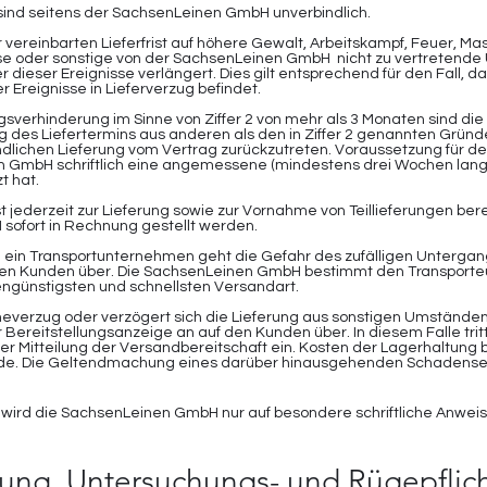
sind seitens der SachsenLeinen GmbH unverbindlich.
er vereinbarten Lieferfrist auf höhere Gewalt, Arbeitskampf, Feuer, M
e oder sonstige von der SachsenLeinen GmbH nicht zu vertretende
auer dieser Ereignisse verlängert. Dies gilt entsprechend für den Fall,
r Ereignisse in Lieferverzug befindet.
ungsverhinderung im Sinne von Ziffer 2 von mehr als 3 Monaten sind 
g des Liefertermins aus anderen als den in Ziffer 2 genannten Gründ
findlichen Lieferung vom Vertrag zurückzutreten. Voraussetzung für d
en GmbH schriftlich eine angemessene (mindestens drei Wochen lange
 hat.
 jederzeit zur Lieferung sowie zur Vornahme von Teillieferungen bere
sofort in Rechnung gestellt werden.
 ein Transportunternehmen geht die Gefahr des zufälligen Unterga
en Kunden über. Die SachsenLeinen GmbH bestimmt den Transporteu
engünstigsten und schnellsten Versandart.
verzug oder verzögert sich die Lieferung aus sonstigen Umständen, 
Bereitstellungsanzeige an auf den Kunden über. In diesem Falle tritt
r Mitteilung der Versandbereitschaft ein. Kosten der Lagerhaltun
Kunde. Die Geltendmachung eines darüber hinausgehenden Schaden
g wird die SachsenLeinen GmbH nur auf besondere schriftliche Anwe
tung, Untersuchungs- und Rügepflic