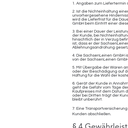
1. Angaben zum Liefertermin 
2. Ist die Nichteinhaltung ein
unvorhergesehene Hinderniss
wird die Lieferfrist für die D
GmbH beim Eintritt einer diese
3. Bei einer Dauer der Leist
der Kunde, bei Nichteinhaltun
hinsichtlich der in Verzug be
ist, dass er der SachsenLein
Ablehnungsandrohung gesetzt
4. Die SachsenLeinen GmbH ist
von der SachsenLeinen GmbH 
5. Mit Übergabe der Waren an
oder der Beschädigung auf d
Haftung für die Wahl der kost
6. Gerät der Kunde in Annahme
geht die Gefahr vom Tage der 
Kaufpreises mit dem Datum de
oder bei Dritten trägt der 
bleibt unberührt.
7. Eine Transportversicherun
.
Kunden abschließen
§ 4 Gewährleis