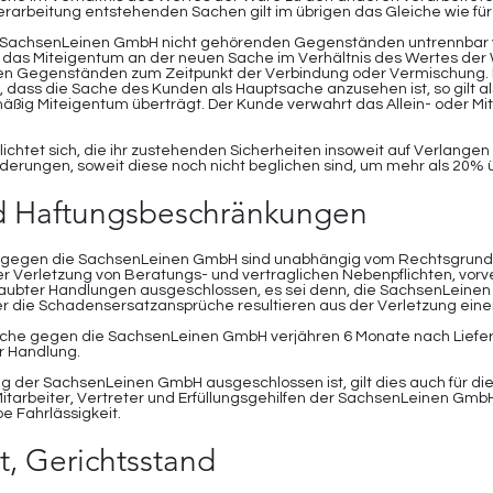
erarbeitung entstehenden Sachen gilt im übrigen das Gleiche wie fü
n SachsenLeinen GmbH nicht gehörenden Gegenständen untrennbar 
das Miteigentum an der neuen Sache im Verhältnis des Wertes der
n Gegenständen zum Zeitpunkt der Verbindung oder Vermischung. E
 dass die Sache des Kunden als Hauptsache anzusehen ist, so gilt al
ßig Miteigentum überträgt. Der Kunde verwahrt das Allein- oder Mi
chtet sich, die ihr zustehenden Sicherheiten insoweit auf Verlangen
rderungen, soweit diese noch nicht beglichen sind, um mehr als 20% ü
d Haftungsbeschränkungen
 gegen die SachsenLeinen GmbH sind unabhängig vom Rechtsgrund,
 Verletzung von Beratungs- und vertraglichen Nebenpflichten, vorvert
aubter Handlungen ausgeschlossen, es sei denn, die SachsenLeinen
er die Schadensersatzansprüche resultieren aus der Verletzung eine
che gegen die SachsenLeinen GmbH verjähren 6 Monate nach Lieferung
r Handlung.
g der SachsenLeinen GmbH ausgeschlossen ist, gilt dies auch für di
Mitarbeiter, Vertreter und Erfüllungsgehilfen der SachsenLeinen Gm
be Fahrlässigkeit.
rt, Gerichtsstand