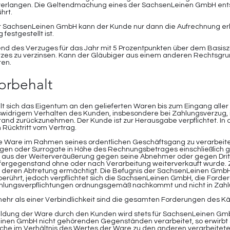
u verlangen. Die Geltendmachung eines der SachsenLeinen GmbH en
hrt.
 SachsenLeinen GmbH kann der Kunde nur dann die Aufrechnung erk
 festgestellt ist.
end des Verzuges für das Jahr mit 5 Prozentpunkten über dem Basisz
zes zu verzinsen. Kann der Gläubiger aus einem anderen Rechtsgru
ten.
orbehalt
t sich das Eigentum an den gelieferten Waren bis zum Eingang alle
agswidrigem Verhalten des Kunden, insbesondere bei Zahlungsverzug
tand zurückzunehmen. Der Kunde ist zur Herausgabe verpflichtet. I
 Rücktritt vom Vertrag.
 die Ware im Rahmen seines ordentlichen Geschäftsgang zu verarbeit
erungen oder Surrogate in Höhe des Rechnungsbetrages einschließlich
m aus der Weiterveräußerung gegen seine Abnehmer oder gegen Dri
fergegenstand ohne oder nach Verarbeitung weiterverkauft wurde. Z
 deren Abtretung ermächtigt. Die Befugnis der SachsenLeinen GmbH,
nberührt, jedoch verpflichtet sich die SachsenLeinen GmbH, die Forder
hlungsverpflichtungen ordnungsgemäß nachkommt und nicht in Zahlu
ehr als einer Verbindlichkeit sind die gesamten Forderungen des Käuf
bildung der Ware durch den Kunden wird stets für SachsenLeinen G
inen GmbH nicht gehörenden Gegenständen verarbeitet, so erwirb
che im Verhältnis des Wertes der Ware zu den anderen verarbeitet