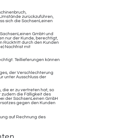
aschinenbruch,
 Umstände zurückzuführen,
 dass sich die SachsenLeinen
die SachsenLeinen GmbH und
en nur der Kunde, berechtigt,
en Rücktritt durch den Kunden
) Nachfrist mit
chtigt. Teillieferungen können
nges, der Verschlechterung
r unter Ausschluss der
die er zu vertreten hat, so
 zudem die Fälligkeit des
g bei der SachsenLeinen GmbH
sersatzes gegen den Kunden
isung auf Rechnung des
hten