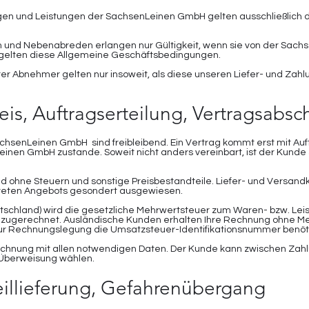
ungen und Leistungen der SachsenLeinen GmbH gelten ausschließlich
und Nebenabreden erlangen nur Gültigkeit, wenn sie von der Sachs
n gelten diese Allgemeine Geschäftsbedingungen.
er Abnehmer gelten nur insoweit, als diese unseren Liefer- und Zah
eis, Auftragserteilung, Vertragsabsc
chsenLeinen GmbH sind freibleibend. Ein Vertrag kommt erst mit Au
einen GmbH zustande. Soweit nicht anders vereinbart, ist der Kunde
d ohne Steuern und sonstige Preisbestandteile. Liefer- und Versandk
eten Angebots gesondert ausgewiesen.
utschland) wird die gesetzliche Mehrwertsteuer zum Waren- bzw. Lei
inzugerechnet. Ausländische Kunden erhalten Ihre Rechnung ohne Me
ur Rechnungslegung die Umsatzsteuer-Identifikationsnummer benöti
echnung mit allen notwendigen Daten. Der Kunde kann zwischen Zahlu
Überweisung wählen.
 Teillieferung, Gefahrenübergang