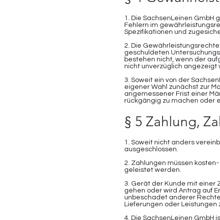
1. Die SachsenLeinen GmbH g
Fehlern im gewährleistungsrec
Spezifikationen und zugesich
2. Die Gewährleistungsrechte
geschuldeten Untersuchungs
bestehen nicht, wenn der auf
nicht unverzüglich angezeigt 
3. Soweit ein von der Sachse
eigener Wahl zunächst zur M
angemessener Frist einer Mäng
rückgängig zu machen oder e
§ 5 Zahlung, Z
1. Soweit nicht anders verein
ausgeschlossen.
2. Zahlungen müssen kosten-
geleistet werden.
3. Gerät der Kunde mit einer 
gehen oder wird Antrag auf E
unbeschadet anderer Rechte b
Lieferungen oder Leistungen
4. Die SachsenLeinen GmbH is