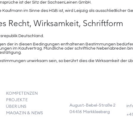
e Ansprüche ist der Sitz der SachsenLeinen GmbH.
de Kaufmann im Sinne des HGB ist, wird Leipzig als ausschließlicher G
 Recht, Wirksamkeit, Schriftform
esrepublik Deutschland.
en der in diesen Bedingungen enthaltenen Bestimmungen bedürfen 
rungen im Kaufvertrag. Mündliche oder schriftliche Nebenabreden b
estätigung.
Bestimmungen unwirksam sein, so berührt dies die Wirksamkeit der ü
7
KOMPETENZEN
PROJEKTE
August-Bebel-Straße 2
inf
ÜBER UNS
04416 Markkleeberg
MAGAZIN & NEWS
+49