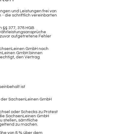
gen und Leistungen frei von
 die schriftlich vereinbarten
h §§ 377, 378 HGB
ährleistungsansprüche
zuvor aufgetretene Fehler
 SachsenLeinen GmbH nach
senLeinen GmbH binnen
echtigt, den Vertrag
einbehalt ist
n der SachsenLeinen GmbH
echsel oder Schecks zu Protest
st die SachsenLeinen GmbH
 stellen, sämtliche
geltend zu machen.
Höhe von 8 % über dem