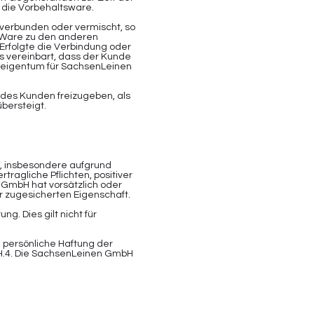
r die Vorbehaltsware.
verbunden oder vermischt, so
 Ware zu den anderen
rfolgte die Verbindung oder
s vereinbart, dass der Kunde
teigentum für SachsenLeinen
 des Kunden freizugeben, als
bersteigt.
 insbesondere aufgrund
ragliche Pflichten, positiver
 GmbH hat vorsätzlich oder
r zugesicherten Eigenschaft.
. Dies gilt nicht für
e persönliche Haftung der
bH.4. Die SachsenLeinen GmbH