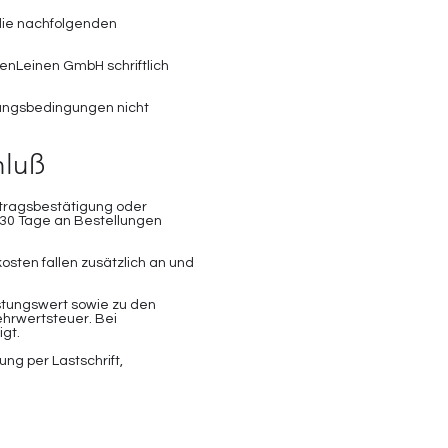
 die nachfolgenden
enLeinen GmbH schriftlich
lungsbedingungen nicht
hluß
ftragsbestätigung oder
 30 Tage an Bestellungen
osten fallen zusätzlich an und
stungswert sowie zu den
hrwertsteuer. Bei
gt.
ng per Lastschrift,