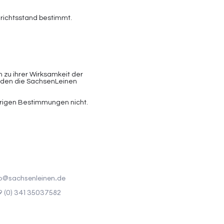
erichtsstand bestimmt.
zu ihrer Wirksamkeit der
inden die SachsenLeinen
brigen Bestimmungen nicht.
o@sachsenleinen.de
 (0) 341 35037582