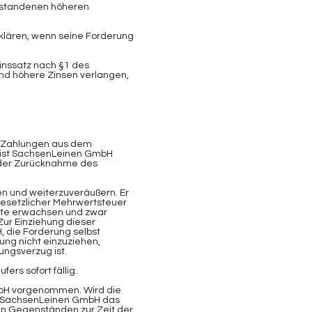
tstandenen höheren
lären, wenn seine Forderung
inssatz nach §1 des
nd höhere Zinsen verlangen,
r Zahlungen aus dem
, ist SachsenLeinen GmbH
n der Zurücknahme des
en und weiterzuveräußern. Er
 gesetzlicher Mehrwertsteuer
tte erwachsen und zwar
ur Einziehung dieser
 die Forderung selbst
ung nicht einzuziehen,
ngsverzug ist.
ers sofort fällig.
mbH vorgenommen. Wird die
t SachsenLeinen GmbH das
en Gegenständen zur Zeit der