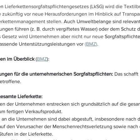
n 
Lieferkettensorgfaltspflichtengesetzes (LkSG) wird die Textilb
e zukünftig vor neue Herausforderungen im Hinblick auf Transpa
ferkettenmanagement stellen. 
Auch Umweltbelange sind relevant
ngen führen (z. B. durch vergiftetes Wasser) oder dem Schutz 
 Gesetz wird Unternehmen aber nicht nur neue 
Sorgfaltspflicht
assende Unterstützungsleistungen vor 
(BMZ)
. 
en im Überblick
 (
BMZ
):
ungen für die unternehmerischen Sorgfaltspflichten: 
Das schafft
etroffene.
esamte Lieferkette:
hten der Unternehmen erstrecken sich grundsätzlich auf die gesam
um fertigen Verkaufsprodukt.
 an die Unternehmen sind dabei abgestuft, insbesondere nach 
auf den Verursacher der Menschenrechtsverletzung sowie nach 
tufen in der Lieferkette.