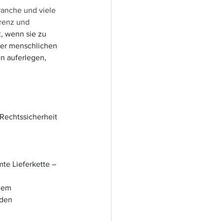
ranche und viele 
renz und 
, wenn sie zu 
der menschlichen 
en auferlegen, 
 Rechtssicherheit 
te Lieferkette – 
dem 
den 