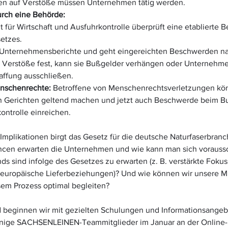
sen auf Verstöße müssen Unternehmen tätig werden.
rch eine Behörde:
für Wirtschaft und Ausfuhrkontrolle überprüft eine etablierte B
etzes.
ie Unternehmensberichte und geht eingereichten Beschwerden nach
 Verstöße fest, kann sie Bußgelder verhängen oder Unternehme
affung ausschließen.
nschenrechte: 
Betroffene von Menschenrechtsverletzungen kön
n Gerichten geltend machen und jetzt auch Beschwerde beim B
ontrolle einreichen.
Implikationen birgt das Gesetz für die deutsche Naturfaserbran
ncen erwarten die Unternehmen und wie kann man sich vorauss
ds sind infolge des Gesetzes zu erwarten (z. B. verstärkte Fokus
uropäische Lieferbeziehungen)? Und wie können wir unsere Mi
sem Prozess optimal begleiten?
 beginnen wir mit gezielten Schulungen und Informationsangebo
inige SACHSENLEINEN-Teammitglieder im Januar an der Online-