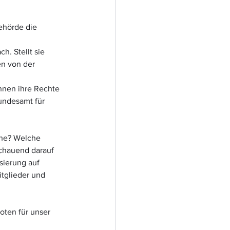
ehörde die 
. Stellt sie 
n von der 
nen ihre Rechte 
undesamt für 
che? Welche 
chauend darauf 
sierung auf 
tglieder und 
ten für unser 