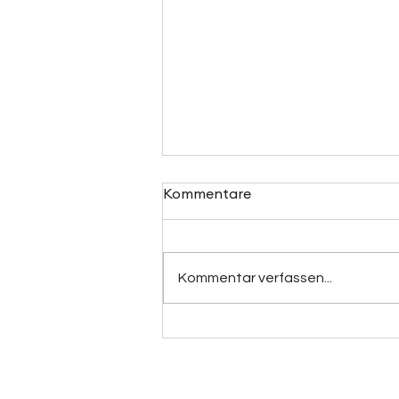
Kommentare
Kommentar verfassen...
Faserleinfeldtag: Wie
Naturfasern
unterschiedliche Branchen
zusammenbringt