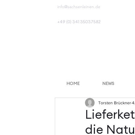
info@sachsenleinen.de
+49 (0) 341 35037582
HOME
NEWS
Torsten Brückner
4
Lieferke
die Natu