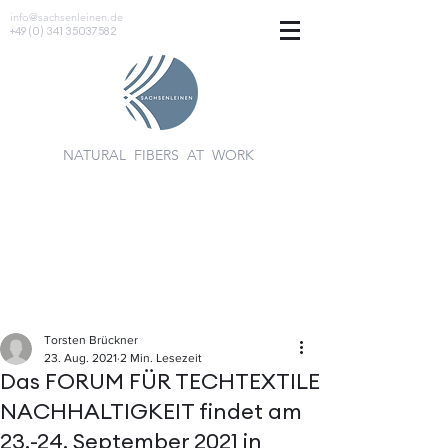
info@sachsenleinen.de
+49 (0) 341 35037582
NATURAL FIBERS AT WORK
Torsten Brückner
23. Aug. 2021
2 Min. Lesezeit
Das FORUM FÜR TECHTEXTILE
NACHHALTIGKEIT findet am
23.-24. September 2021 in