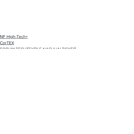
NF High-Tech+
CorTEX
FORUM TECHTEXTILE NACHHALTIGKEIT